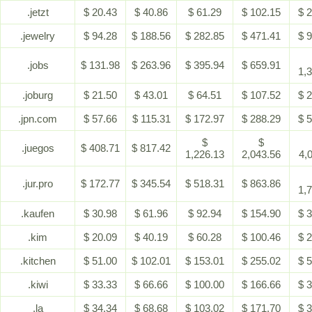
.jetzt
$ 20.43
$ 40.86
$ 61.29
$ 102.15
$ 
.jewelry
$ 94.28
$ 188.56
$ 282.85
$ 471.41
$ 
.jobs
$ 131.98
$ 263.96
$ 395.94
$ 659.91
1,
.joburg
$ 21.50
$ 43.01
$ 64.51
$ 107.52
$ 
.jpn.com
$ 57.66
$ 115.31
$ 172.97
$ 288.29
$ 
$
$
.juegos
$ 408.71
$ 817.42
1,226.13
2,043.56
4,
.jur.pro
$ 172.77
$ 345.54
$ 518.31
$ 863.86
1,
.kaufen
$ 30.98
$ 61.96
$ 92.94
$ 154.90
$ 
.kim
$ 20.09
$ 40.19
$ 60.28
$ 100.46
$ 
.kitchen
$ 51.00
$ 102.01
$ 153.01
$ 255.02
$ 
.kiwi
$ 33.33
$ 66.66
$ 100.00
$ 166.66
$ 
.la
$ 34.34
$ 68.68
$ 103.02
$ 171.70
$ 