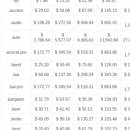
.au
$ 7.66
$ 15.32
$ 22.98
$ 38.31
.auction
$ 29.03
$ 58.06
$ 87.09
$ 145.15
$ 
.audio
$ 136.28
$ 272.56
$ 408.84
$ 681.41
1,
$
$
$
$
.auto
2,788.54
5,577.07
8,365.61
13,942.68
27,
.avocat.pro
$ 172.77
$ 345.54
$ 518.31
$ 863.86
1,
.band
$ 25.20
$ 50.40
$ 75.60
$ 126.00
$ 
.bar
$ 68.68
$ 137.36
$ 206.04
$ 343.39
$ 
.bar.pro
$ 172.77
$ 345.54
$ 518.31
$ 863.86
1,
.bargains
$ 31.79
$ 63.57
$ 95.36
$ 158.93
$ 
.beer
$ 30.71
$ 61.42
$ 92.13
$ 153.55
$ 
.berlin
$ 45.09
$ 90.18
$ 135.27
$ 225.46
$ 
.best
$ 20.43
$ 40.86
$ 61.29
$ 102.15
$ 