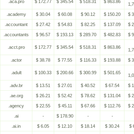
.aca.pro
$ 172.77
$ 345.54
$ 518.31
$ 863.86
1,
.academy
$ 30.04
$ 60.08
$ 90.12
$ 150.20
$ 
.accountant
$ 27.42
$ 54.83
$ 82.25
$ 137.09
$ 
.accountants
$ 96.57
$ 193.13
$ 289.70
$ 482.83
$ 
.acct.pro
$ 172.77
$ 345.54
$ 518.31
$ 863.86
1,
.actor
$ 38.78
$ 77.55
$ 116.33
$ 193.88
$ 
.adult
$ 100.33
$ 200.66
$ 300.99
$ 501.65
1,
.adv.br
$ 13.51
$ 27.01
$ 40.52
$ 67.54
$ 
.ae.org
$ 26.21
$ 52.42
$ 78.62
$ 131.04
$ 
.agency
$ 22.55
$ 45.11
$ 67.66
$ 112.76
$ 
.ai
-
$ 178.90
-
-
.ai.in
$ 6.05
$ 12.10
$ 18.14
$ 30.24
$ 