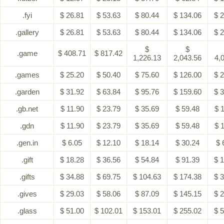
.fyi
$ 26.81
$ 53.63
$ 80.44
$ 134.06
$ 
.gallery
$ 26.81
$ 53.63
$ 80.44
$ 134.06
$ 
$
$
.game
$ 408.71
$ 817.42
1,226.13
2,043.56
4,
.games
$ 25.20
$ 50.40
$ 75.60
$ 126.00
$ 
.garden
$ 31.92
$ 63.84
$ 95.76
$ 159.60
$ 
.gb.net
$ 11.90
$ 23.79
$ 35.69
$ 59.48
$ 
.gdn
$ 11.90
$ 23.79
$ 35.69
$ 59.48
$ 
.gen.in
$ 6.05
$ 12.10
$ 18.14
$ 30.24
$ 
.gift
$ 18.28
$ 36.56
$ 54.84
$ 91.39
$ 
.gifts
$ 34.88
$ 69.75
$ 104.63
$ 174.38
$ 
.gives
$ 29.03
$ 58.06
$ 87.09
$ 145.15
$ 
.glass
$ 51.00
$ 102.01
$ 153.01
$ 255.02
$ 