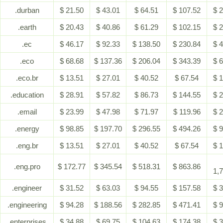
.durban
$ 21.50
$ 43.01
$ 64.51
$ 107.52
$ 
.earth
$ 20.43
$ 40.86
$ 61.29
$ 102.15
$ 
.ec
$ 46.17
$ 92.33
$ 138.50
$ 230.84
$ 
.eco
$ 68.68
$ 137.36
$ 206.04
$ 343.39
$ 
.eco.br
$ 13.51
$ 27.01
$ 40.52
$ 67.54
$ 
.education
$ 28.91
$ 57.82
$ 86.73
$ 144.55
$ 
.email
$ 23.99
$ 47.98
$ 71.97
$ 119.96
$ 
.energy
$ 98.85
$ 197.70
$ 296.55
$ 494.26
$ 
.eng.br
$ 13.51
$ 27.01
$ 40.52
$ 67.54
$ 
.eng.pro
$ 172.77
$ 345.54
$ 518.31
$ 863.86
1,
.engineer
$ 31.52
$ 63.03
$ 94.55
$ 157.58
$ 
.engineering
$ 94.28
$ 188.56
$ 282.85
$ 471.41
$ 
.enterprises
$ 34.88
$ 69.75
$ 104.63
$ 174.38
$ 