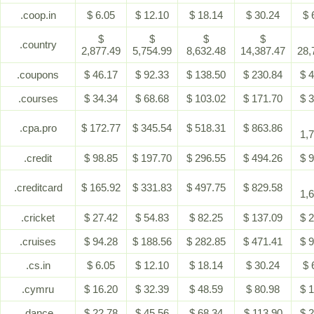
.coop.in
$ 6.05
$ 12.10
$ 18.14
$ 30.24
$ 
$
$
$
$
.country
2,877.49
5,754.99
8,632.48
14,387.47
28,
.coupons
$ 46.17
$ 92.33
$ 138.50
$ 230.84
$ 
.courses
$ 34.34
$ 68.68
$ 103.02
$ 171.70
$ 
.cpa.pro
$ 172.77
$ 345.54
$ 518.31
$ 863.86
1,
.credit
$ 98.85
$ 197.70
$ 296.55
$ 494.26
$ 
.creditcard
$ 165.92
$ 331.83
$ 497.75
$ 829.58
1,
.cricket
$ 27.42
$ 54.83
$ 82.25
$ 137.09
$ 
.cruises
$ 94.28
$ 188.56
$ 282.85
$ 471.41
$ 
.cs.in
$ 6.05
$ 12.10
$ 18.14
$ 30.24
$ 
.cymru
$ 16.20
$ 32.39
$ 48.59
$ 80.98
$ 
.dance
$ 22.78
$ 45.56
$ 68.34
$ 113.90
$ 