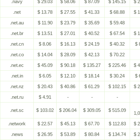
.navy
$ 29.03
$ 58.06
$ 87.09
$ 145.15
$ 
.net
$ 13.78
$ 27.55
$ 41.33
$ 68.88
$ 
.net.au
$ 11.90
$ 23.79
$ 35.69
$ 59.48
.net.br
$ 13.51
$ 27.01
$ 40.52
$ 67.54
$ 
.net.cn
$ 8.06
$ 16.13
$ 24.19
$ 40.32
$ 
.net.co
$ 14.04
$ 28.09
$ 42.13
$ 70.22
.net.ec
$ 45.09
$ 90.18
$ 135.27
$ 225.46
$ 
.net.in
$ 6.05
$ 12.10
$ 18.14
$ 30.24
$ 
.net.nz
$ 20.43
$ 40.86
$ 61.29
$ 102.15
$ 
.net.ru
$ 4.91
-
-
-
.net.sc
$ 103.02
$ 206.04
$ 309.05
$ 515.09
1,
.network
$ 22.57
$ 45.13
$ 67.70
$ 112.83
$ 
.news
$ 26.95
$ 53.89
$ 80.84
$ 134.74
$ 