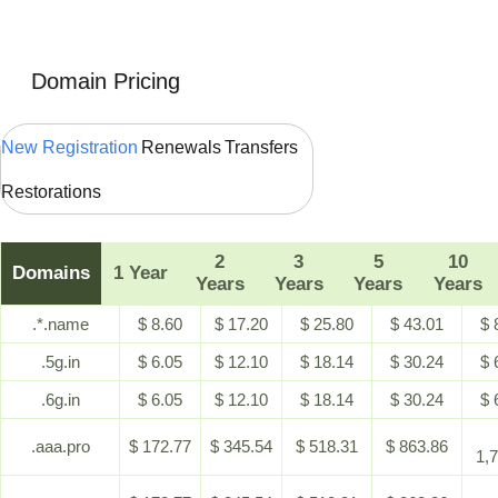
Domain Pricing
New Registration
Renewals
Transfers
Restorations
2
3
5
10
Domains
1 Year
Years
Years
Years
Years
.*.name
$ 8.60
$ 17.20
$ 25.80
$ 43.01
$ 
.5g.in
$ 6.05
$ 12.10
$ 18.14
$ 30.24
$ 
.6g.in
$ 6.05
$ 12.10
$ 18.14
$ 30.24
$ 
.aaa.pro
$ 172.77
$ 345.54
$ 518.31
$ 863.86
1,