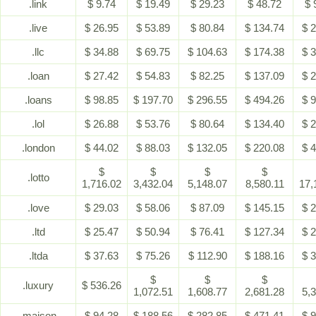
.link
$ 9.74
$ 19.49
$ 29.23
$ 48.72
$ 
.live
$ 26.95
$ 53.89
$ 80.84
$ 134.74
$ 
.llc
$ 34.88
$ 69.75
$ 104.63
$ 174.38
$ 
.loan
$ 27.42
$ 54.83
$ 82.25
$ 137.09
$ 
.loans
$ 98.85
$ 197.70
$ 296.55
$ 494.26
$ 
.lol
$ 26.88
$ 53.76
$ 80.64
$ 134.40
$ 
.london
$ 44.02
$ 88.03
$ 132.05
$ 220.08
$ 
$
$
$
$
.lotto
1,716.02
3,432.04
5,148.07
8,580.11
17,
.love
$ 29.03
$ 58.06
$ 87.09
$ 145.15
$ 
.ltd
$ 25.47
$ 50.94
$ 76.41
$ 127.34
$ 
.ltda
$ 37.63
$ 75.26
$ 112.90
$ 188.16
$ 
$
$
$
.luxury
$ 536.26
1,072.51
1,608.77
2,681.28
5,
.maison
$ 94.28
$ 188.56
$ 282.85
$ 471.41
$ 