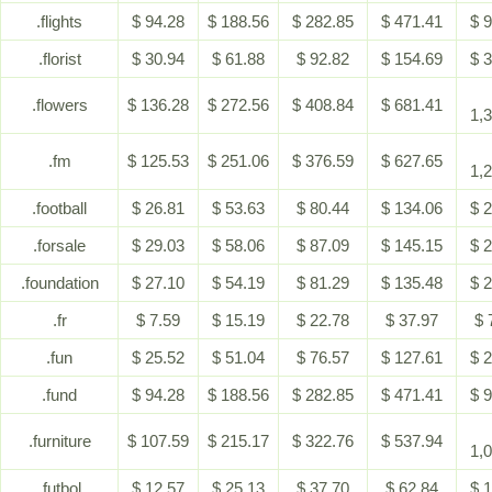
.flights
$ 94.28
$ 188.56
$ 282.85
$ 471.41
$ 
.florist
$ 30.94
$ 61.88
$ 92.82
$ 154.69
$ 
.flowers
$ 136.28
$ 272.56
$ 408.84
$ 681.41
1,
.fm
$ 125.53
$ 251.06
$ 376.59
$ 627.65
1,
.football
$ 26.81
$ 53.63
$ 80.44
$ 134.06
$ 
.forsale
$ 29.03
$ 58.06
$ 87.09
$ 145.15
$ 
.foundation
$ 27.10
$ 54.19
$ 81.29
$ 135.48
$ 
.fr
$ 7.59
$ 15.19
$ 22.78
$ 37.97
$ 
.fun
$ 25.52
$ 51.04
$ 76.57
$ 127.61
$ 
.fund
$ 94.28
$ 188.56
$ 282.85
$ 471.41
$ 
.furniture
$ 107.59
$ 215.17
$ 322.76
$ 537.94
1,
.futbol
$ 12.57
$ 25.13
$ 37.70
$ 62.84
$ 