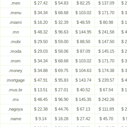
.men
$ 27.42
$ 54.83
$ 82.25
$ 137.09
$ 
.menu
$ 34.34
$ 68.68
$ 103.02
$ 171.70
$ 
.miami
$ 16.20
$ 32.39
$ 48.59
$ 80.98
$ 
.mn
$ 48.32
$ 96.63
$ 144.95
$ 241.58
$ 
.mobi
$ 29.50
$ 59.00
$ 88.50
$ 147.50
$ 
.moda
$ 29.03
$ 58.06
$ 87.09
$ 145.15
$ 
.mom
$ 34.34
$ 68.68
$ 103.02
$ 171.70
$ 
.money
$ 34.88
$ 69.75
$ 104.63
$ 174.38
$ 
.mortgage
$ 47.91
$ 95.83
$ 143.74
$ 239.57
$ 
.mus.br
$ 13.51
$ 27.01
$ 40.52
$ 67.54
$ 
.mx
$ 48.45
$ 96.90
$ 145.35
$ 242.26
.nagoya
$ 22.38
$ 44.76
$ 67.13
$ 111.89
$ 
.name
$ 9.14
$ 18.28
$ 27.42
$ 45.70
$ 